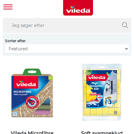
Sorter efter
Vileda Microfibre
Soft svampeklud