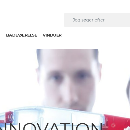
J
BADEVÆRELSE
VINDUER
INNOVATION