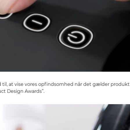
til, at vise vores opfindsomhed når det gælder produkt
uct Design Awards”.