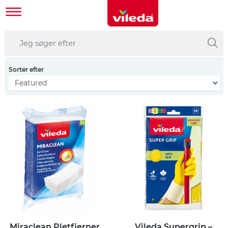
Sorter efter
Miraclean Pletfjerner
Vileda Supergrip –