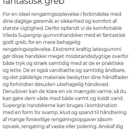
fantastisk greb
For en ideel rengøringsoplevelse i forbindelse med
dine daglige gøremål, er sikkerhed og komfort af
største vigtighed. Derfor opfandt vi de komfortable
Vileda Supergrip-gummihandsker med et fantastisk
godt greb, for en mere behagelig
rengøringsoplevelse. Ekstremt kraftig latexgummi
gør disse handsker meget modstandsdygtige overfor
både tryk og stræk samtidig med at de er praktiske
og lette. De er også vandtætte og samtidig åndbare,
og det pålidelige materiale beskytter dine håndflader
og forhindrer desuden ubehagelig håndsved.
Derudover kan de klare en vis mængde varme, så du
kan gøre dem våde med både varmt og koldt vand.
Supergrip handskerne kan bruges i kombination
med en form for svamp, klud og spand til håndtering
af mange forskellige rengøringsopgaver såsom
opvask, rengøring af vaske eller polering. Anskaf dig