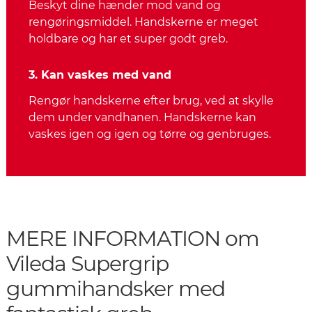
Beskyt dine hænder mod vand og
rengøringsmiddel. Handskerne er meget
holdbare og har et super godt greb.
3. Kan vaskes med vand
Rengør handskerne efter brug, ved at skylle
dem under vandhanen. Handskerne kan
vaskes igen og igen og tørre og genbruges.
MERE INFORMATION om
Vileda Supergrip
gummihandsker med