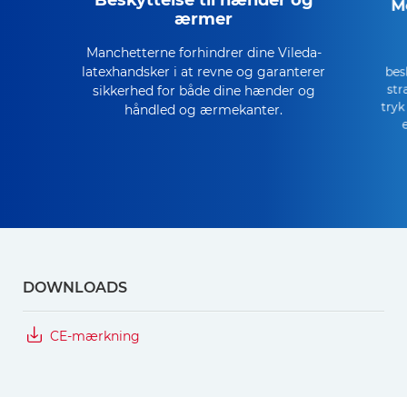
M
ærmer
Manchetterne forhindrer dine Vileda-
latexhandsker i at revne og garanterer
bes
str
sikkerhed for både dine hænder og
tryk
håndled og ærmekanter.
DOWNLOADS
CE-mærkning