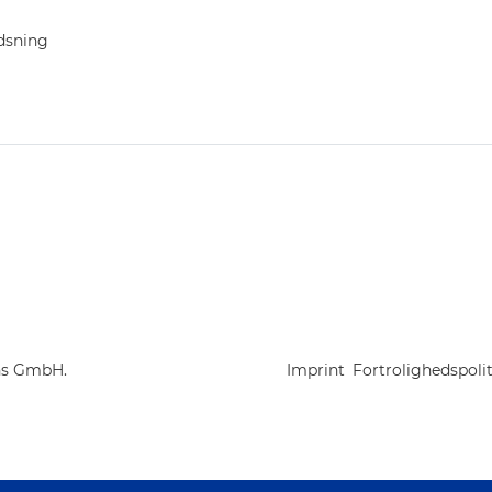
dsning
ns GmbH.
Imprint
Fortrolighedspolit