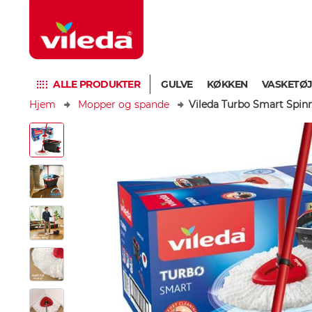
ALLE PRODUKTER
GULVE
KØKKEN
VASKETØ
Hjem
Mopper og spande
Vileda Turbo Smart Spin