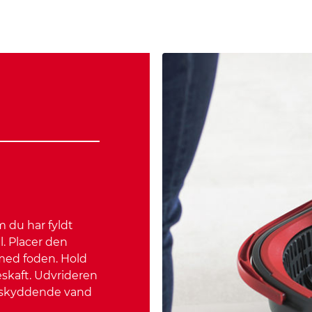
 du har fyldt
. Placer den
 med foden. Hold
skaft. Udvrideren
erskyddende vand