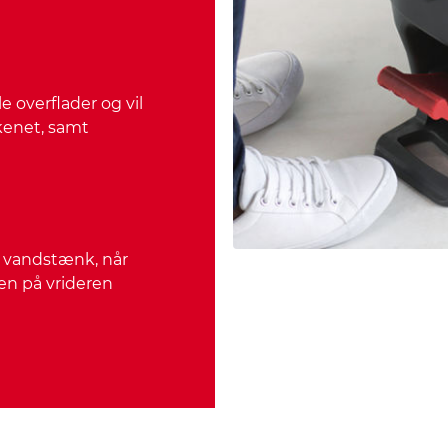
e overflader og vil
kenet, samt
d vandstænk, når
en på vrideren