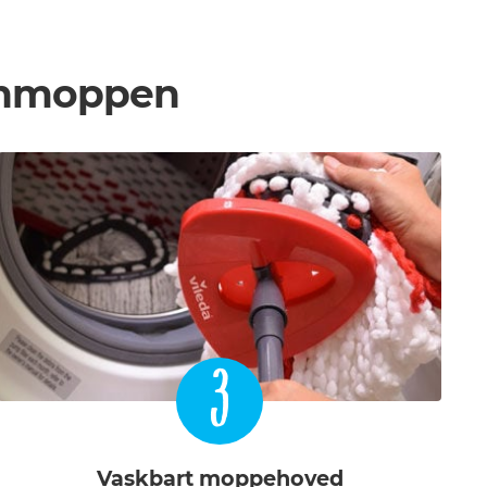
pinmoppen
3
Vaskbart moppehoved