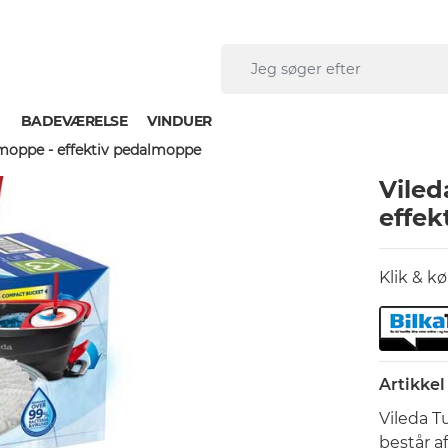
J
BADEVÆRELSE
VINDUER
moppe - effektiv pedalmoppe
Viled
effek
Klik & k
Artikke
Vileda T
består a