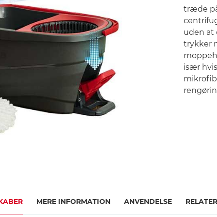
træde p
centrifu
uden at 
trykker 
moppeho
især hvi
mikrofib
rengørin
KABER
MERE INFORMATION
ANVENDELSE
RELATE