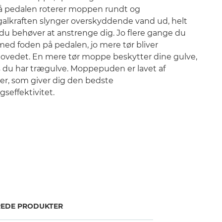
å pedalen roterer moppen rundt og
galkraften slynger overskyddende vand ud, helt
du behøver at anstrenge dig. Jo flere gange du
med foden på pedalen, jo mere tør bliver
vedet. En mere tør moppe beskytter dine gulve,
s du har trægulve. Moppepuden er lavet af
er, som giver dig den bedste
gseffektivitet.
REDE PRODUKTER