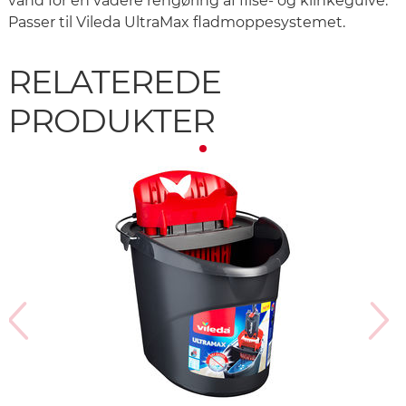
vand for en vådere rengøring af flise- og klinkegulve.
Passer til Vileda UltraMax fladmoppesystemet.
RELATEREDE
PRODUKTER