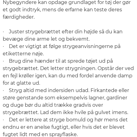
Nybegyndere kan opdage grundlaget for tøj der gør
et godt indtryk, mens de erfarne kan teste deres
færdigheder.
· Juster strygebrættet efter din højde så du kan
bevæge dine arme let og bekvemt.
· Det er vigtigt at følge strygeanvisningerne på
etiketterne nøje.
· Brug dine hænder til at sprede tøjet ud på
strygebrættet. Det letter strygningen. Opstår der ved
en fejl krøller igen, kan du med fordel anvende damp
for at glatte ud.
· Stryg altid med indersiden udad. Firkantede eller
støre genstande som eksempelvis lagner, gardiner
og duge bør du altid trække gradvis over
strygebrættet. Lad dem ikke hvile på gulvet imens.
· Det er lettere at stryge bomuld og hør mens det
endnu er en anelse fugtigt, eller hvis det er blevet
fugtet lidt med en sprayflaske.