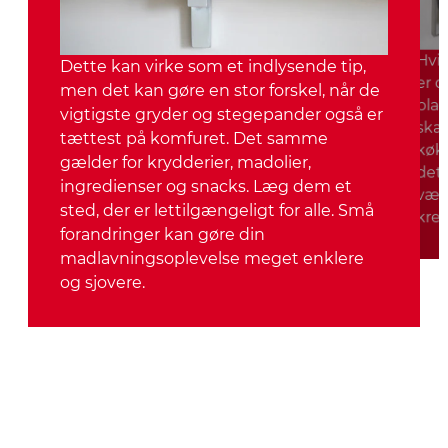
Hvis
Dette kan virke som et indlysende tip,
er d
men det kan gøre en stor forskel, når de
plad
vigtigste gryder og stegepander også er
skab
tættest på komfuret. Det samme
køkk
gælder for krydderier, madolier,
det,
ingredienser og snacks. Læg dem et
væg
sted, der er lettilgængeligt for alle. Små
krea
forandringer kan gøre din
madlavningsoplevelse meget enklere
og sjovere.